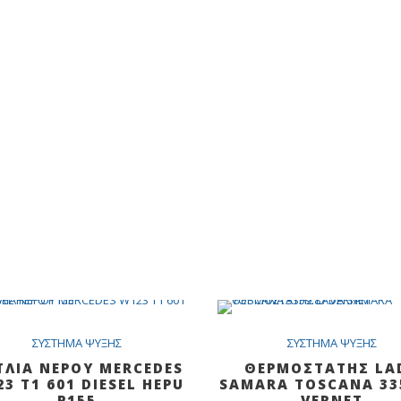
Out Of Stock
SALE
S
ΣYΣTHMA ΨYΞHΣ
ΣYΣTHMA ΨYΞHΣ
ΤΛΙΑ ΝΕΡΟΥ ΜERCEDES
ΘΕΡΜΟΣΤΑΤΗΣ LA
3 T1 601 DIESEL HEPU
SAMARA TOSCANA 33
P155
VERNET