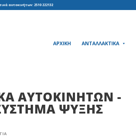
ικά αυτοκινήτων: 2510 222132
ΑΡΧΙΚΗ
ΑΝΤΑΛΛΑΚΤΙΚΑ
ΚΆ ΑΥΤΟΚΙΝΉΤΩΝ -
ΣYΣTHMA ΨYΞHΣ
ΓΙΑ