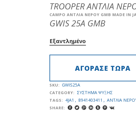
TROOPER ΑΝΤΛΙΑ ΝΕΡ
was:
τιμή
€48.00.
είναι:
CAMPO ΑΝΤΛΙΑ ΝΕΡΟΥ GMB ΜADE IN J
€28.00.
GWIS 25A GMB
Εξαντλημένο
GWIS25A
SKU:
ΣYΣTHMA ΨYΞHΣ
CATEGORY:
4JA1
,
8941403411
,
ANTΛΙΑ ΝΕΡΟ
TAGS:
SHARE: