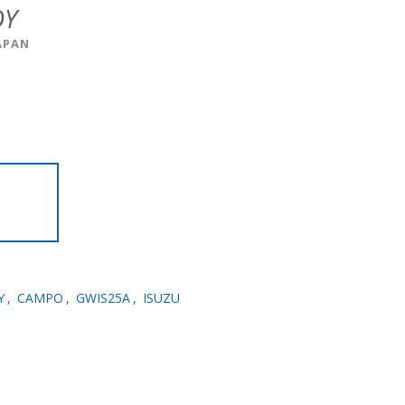
ΟΥ
APAN
Υ
,
CAMPO
,
GWIS25A
,
ISUZU