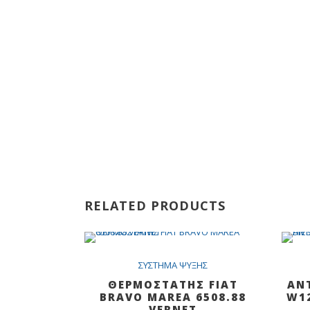
RELATED PRODUCTS
SALE
ΣYΣTHMA ΨYΞHΣ
ΘΕΡΜΟΣΤΑΤΗΣ FIAT
ΑΝ
BRAVO MAREA 6508.88
W12
VERNET