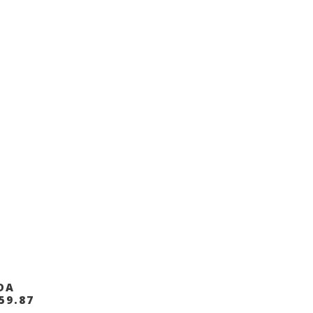
ALE
DA
59.87