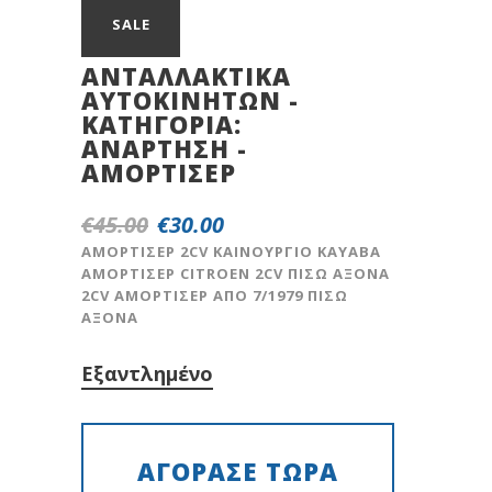
SALE
ΑΝΤΑΛΛΑΚΤΙΚΆ
ΑΥΤΟΚΙΝΉΤΩΝ -
ΚΑΤΗΓΟΡΊΑ:
ANAPTHΣH -
AMOPTIΣEP
€
45.00
€
30.00
Original
Η
price
τρέχουσα
AMOΡΤΙΣΕΡ 2CV KAINOΥΡΓΙΟ ΚΑΥΑΒΑ
ΑΜΟΡΤΙΣΕΡ CITROEN 2CV ΠΙΣΩ ΑΞΟΝΑ
was:
τιμή
2CV AΜΟΡΤΙΣΕΡ ΑΠΟ 7/1979 ΠΙΣΩ
€45.00.
είναι:
ΑΞΟΝΑ
€30.00.
Εξαντλημένο