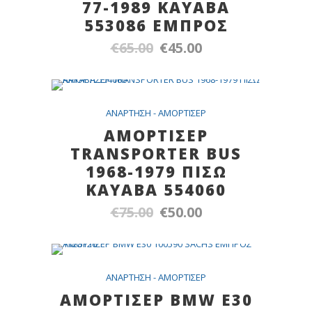
77-1989 KAYABA
553086 EMΠΡΟΣ
€
65.00
€
45.00
Original
Η
price
τρέχουσα
was:
τιμή
€65.00.
είναι:
SALE
ANAPTHΣH - AMOPTIΣEP
€45.00.
ΑΜΟΡΤΙΣΕΡ
TRANSPORTER BUS
1968-1979 ΠΙΣΩ
ΚΑΥΑΒΑ 554060
€
75.00
€
50.00
Original
Η
price
τρέχουσα
was:
τιμή
€75.00.
είναι:
SALE
ANAPTHΣH - AMOPTIΣEP
€50.00.
AMOΡΤΙΣΕΡ ΒΜW E30