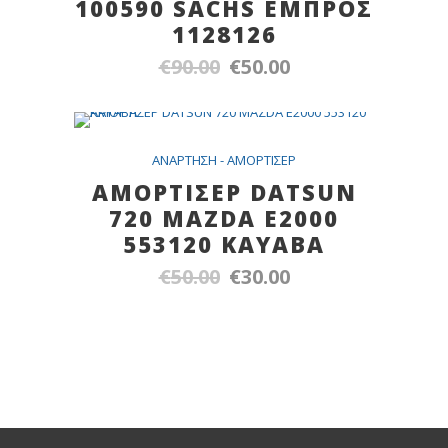
100590 SACHS ΕΜΠΡΟΣ
1128126
€
90.00
€
50.00
Original
Η
price
τρέχουσα
was:
τιμή
€90.00.
είναι:
SALE
ANAPTHΣH - AMOPTIΣEP
€50.00.
ΑΜΟΡΤΙΣΕΡ DATSUN
720 MAZDA E2000
553120 KAYABA
€
50.00
€
30.00
Original
Η
price
τρέχουσα
was:
τιμή
€50.00.
είναι:
€30.00.