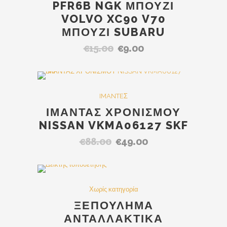
PFR6B NGK ΜΠΟΥΖΙ
VOLVO XC90 V70
ΜΠΟΥΖΙ SUBARU
€
15.00
€
9.00
Original
Η
price
τρέχουσα
was:
τιμή
€15.00.
είναι:
SALE
IMANTEΣ
€9.00.
ΙΜΑΝΤΑΣ ΧΡΟΝΙΣΜΟΥ
NISSAN VKMA06127 SKF
€
88.00
€
49.00
Original
Η
price
τρέχουσα
was:
τιμή
€88.00.
είναι:
Χωρίς κατηγορία
€49.00.
ΞΕΠΟΥΛΗΜΑ
ΑΝΤΑΛΛΑΚΤΙΚΑ