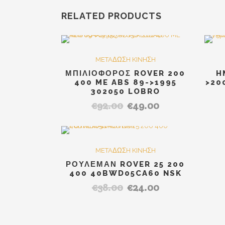
RELATED PRODUCTS
SALE
METAΔΩΣH KINHΣH
ΜΠΙΛΙΟΦΟΡΟΣ ROVER 200
H
400 ME ABS 89->1995
>20
302050 LOBRO
€
92.00
€
49.00
Original
Η
price
τρέχουσα
was:
τιμή
€92.00.
είναι:
SALE
METAΔΩΣH KINHΣH
€49.00.
ΡΟΥΛΕΜΑΝ ROVER 25 200
400 40BWD05CA60 NSK
€
38.00
€
24.00
Original
Η
price
τρέχουσα
was:
τιμή