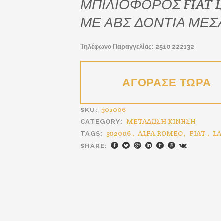
ΜΠΙΛΙΟΦΟΡΟΣ FIAT 
€70.00.
είναι:
€42.00.
ΜΕ ΑΒΣ ΔΟΝΤΙΑ ΜΕΣΑ
Τηλέφωνο Παραγγελίας: 2510 222132
302006
SKU:
METAΔΩΣH KINHΣH
CATEGORY:
302006
,
ALFA ROMEO
,
FIAT
,
L
TAGS:
SHARE: