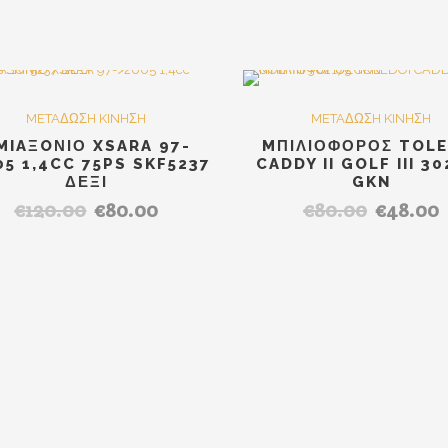
SALE
S
METAΔΩΣH KINHΣH
METAΔΩΣH KINHΣH
MIAΞOΝΙΟ XSARA 97-
MΠΙΛΙΟΦΟΡΟΣ TOLE
05 1,4CC 75PS SKF5237
CADDY II GOLF III 30
ΔΕΞΙ
GKN
€
120.00
€
80.00
€
80.00
€
48.00
Original
Η
Original
price
τρέχουσα
price
τ
was:
τιμή
was:
τ
€120.00.
είναι:
€80.00.
ε
€80.00.
€