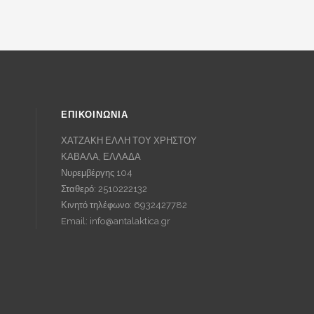
ΕΠΙΚΟΙΝΩΝΙΑ
ΧΑΤΖΑΚΗ ΕΛΛΗ ΤΟΥ ΧΡΗΣΤΟΥ
ΚΑΒΑΛΑ, ΕΛΛΑΔΑ
Νυρεμβέργης 104
Σταθερό: 2510222132
Κινητό τηλέφωνο: 6932427782
Email:
info@antalaktica.gr