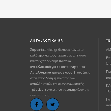
€38.00.
είναι:
€24.00.
ANTALACTIKA.GR
ΤΕ
Στην antalaktica.gr θέλουμε πάντα το
ΑΜ
καλύτερο για τους πελάτες μας. Γι’ αυτό
Επι
και τους παρέχουμε ποιοτικά
λί
ανταλλακτικά για το αυτοκίνητο
τους.
Πως
Ανταλλακτικά
παντός είδους . Η συνέπεια
μπα
στην παράδοση, η ποιότητα των
ανταλλακτικών και οι ανταγωνιστικές
ΚΑ
τιμές είναι έννοιες που χαρακτηρίζουν την
ΤΟ
εταιρείας μας
Για
αντ