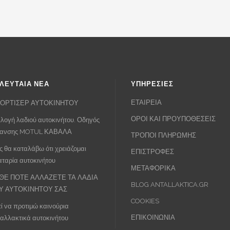
ΛΕΥΤΑΙΑ ΝΕΑ
ΥΠΗΡΕΣΙΕΣ
ΕΤΑΙΡΕΙΑ
ΟΡΤΙΣΕΡ ΑΥΤΟΚΙΝΗΤΟΥ
ΟΡΟΙ ΚΑΙ ΠΡΟΥΠΟΘΕΣΕΙΣ
λογή λαδιού αυτοκινήτου. Οδηγός
πανσης MOTUL ΚΑΒΑΛΑ
ΤΡΟΠΟΙ ΠΛΗΡΩΜΗΣ
 θα καταλάβω ότι χρειάζομαι
ΕΠΙΣΤΡΟΦΕΣ
ταρία αυτοκινήτου
ΜΕΤΑΦΟΡΙΚΑ
ΘΕ ΠΟΤΕ ΑΛΛΑΖΕΤΕ ΤΑ ΛΑΔΙΑ
BLOG ANTALLAKTICA.GR
Υ ΑΥΤΟΚΙΝΗΤΟΥ ΣΑΣ
COOKIES
τί να προτιμώ καινούρια
ΕΠΙΚΟΙΝΩΝΙΑ
αλλακτικά αυτοκινήτου