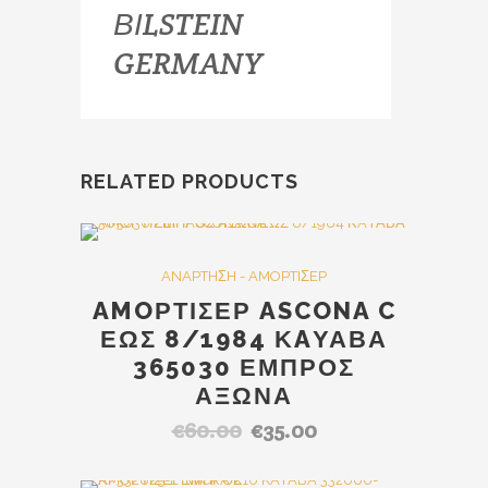
ΒΙLSTEIN
GERMANY
RELATED PRODUCTS
Out Of Stock
SALE
ANAPTHΣH - AMOPTIΣEP
AMOΡΤΙΣΕΡ ASCONA C
ΕΩΣ 8/1984 ΚAΥΑΒΑ
365030 ΕΜΠΡΟΣ
ΑΞΩΝΑ
€
60.00
€
35.00
Original
Η
price
τρέχουσα