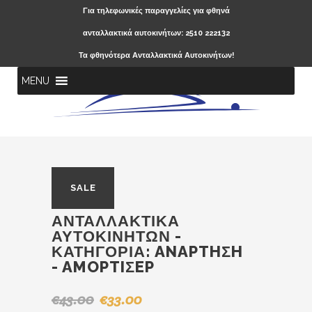
Για τηλεφωνικές παραγγελίες για φθηνά
ανταλλακτικά αυτοκινήτων: 2510 222132
Τα φθηνότερα Ανταλλακτικά Αυτοκινήτων!
MENU
SALE
ΑΝΤΑΛΛΑΚΤΙΚΆ
ΑΥΤΟΚΙΝΉΤΩΝ -
ΚΑΤΗΓΟΡΊΑ:
ANAPTHΣH
- AMOPTIΣEP
€
43.00
€
33.00
Original
Η