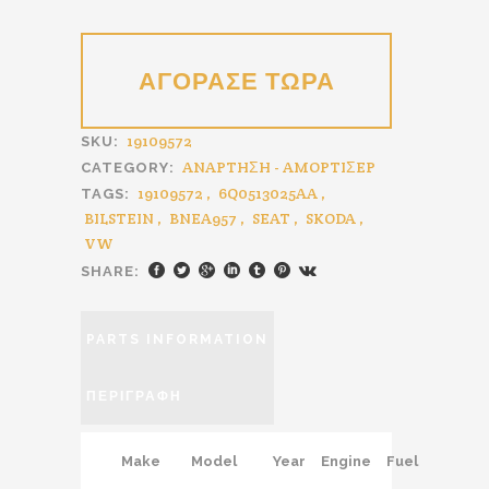
19109572
SKU:
ANAPTHΣH - AMOPTIΣEP
CATEGORY:
19109572
,
6Q0513025AA
,
TAGS:
BILSTEIN
,
BNEA957
,
SEAT
,
SKODA
,
VW
SHARE:
PARTS INFORMATION
ΠΕΡΙΓΡΑΦΉ
Make
Model
Year
Engine
Fuel