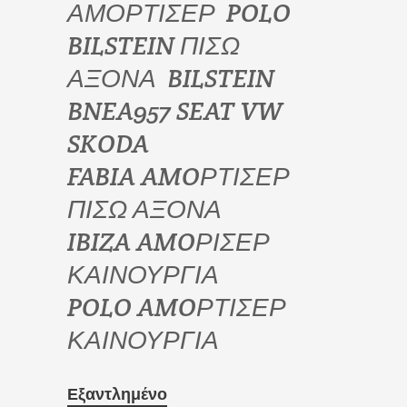
ΑΜΟΡΤΙΣΕΡ POLO
price
τρέχουσα
was:
τιμή
BILSTEIN ΠΙΣΩ
€43.00.
είναι:
€33.00.
ΑΞΟΝΑ BILSTEIN
BNEA957 SEAT VW
SKODA
FABIA AMOΡΤΙΣΕΡ
ΠΙΣΩ ΑΞΟΝΑ
IBIZA AMOΡΙΣΕΡ
ΚΑΙΝΟΥΡΓΙΑ
POLO AMOΡΤΙΣΕΡ
ΚΑΙΝΟΥΡΓΙΑ
Εξαντλημένο