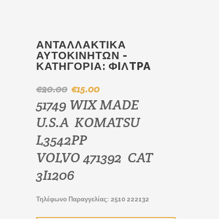
ΑΝΤΑΛΛΑΚΤΙΚΆ
ΑΥΤΟΚΙΝΉΤΩΝ -
ΚΑΤΗΓΟΡΊΑ:
ΦIΛTPA
€
20.00
€
15.00
Original
Η
51749 WIX MADE
price
τρέχουσα
was:
τιμή
U.S.A KOMATSU
€20.00.
είναι:
€15.00.
L3542PP
VOLVO 471392 CAT
3I1206
Τηλέφωνο Παραγγελίας: 2510 222132