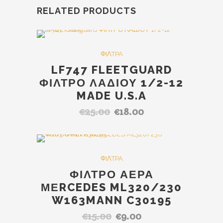
RELATED PRODUCTS
SALE
ΦIΛTPA
LF747 FLEETGUARD
ΦΙΛΤΡΟ ΛΑΔΙΟΥ 1/2-12
MADE U.S.A
€
25.00
€
18.00
Original
Η
price
τρέχουσα
was:
τιμή
€25.00.
είναι:
SALE
ΦIΛTPA
€18.00.
ΦΙΛΤΡΟ ΑΕΡΑ
ΜΕRCEDES ML320/230
W163MANN C30195
€
15.00
€
9.00
Original
Η