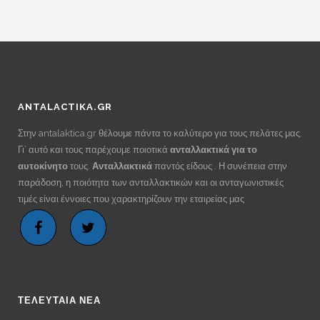
€20.00.
ANTALACTIKA.GR
Στην antalaktica.gr θέλουμε πάντα το καλύτερο για τους πελάτες μας.
Γι’ αυτό και τους παρέχουμε ποιοτικά
ανταλλακτικά για το
αυτοκίνητο
τους.
Ανταλλακτικά
παντός είδους . Η συνέπεια στην
παράδοση, η ποιότητα των ανταλλακτικών και οι ανταγωνιστικές
τιμές είναι έννοιες που χαρακτηρίζουν την εταιρείας μας
ΤΕΛΕΥΤΑΙΑ ΝΕΑ