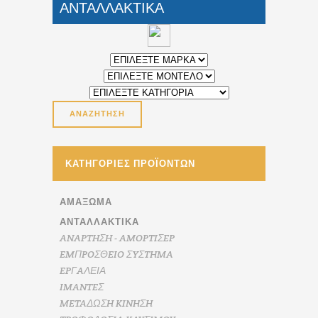
ΑΝΤΑΛΛΑΚΤΙΚΑ
ΚΑΤΗΓΟΡΊΕΣ ΠΡΟΪΌΝΤΩΝ
ΑΜΆΞΩΜΑ
ΑΝΤΑΛΛΑΚΤΙΚΑ
ANAPTHΣH - AMOPTIΣEP
EMΠPOΣΘEIO ΣYΣTHMA
EPΓAΛΕΙΑ
IMANTEΣ
METAΔΩΣH KINHΣH