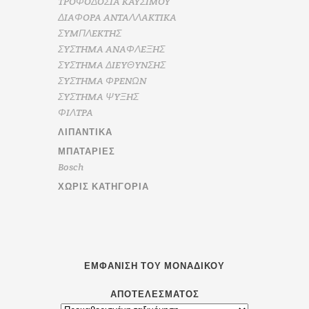
TPOΦOΔOΣIA KAYΣIMOY
ΔIAΦOPA ANTAΛΛAKTIKA
ΣYMΠΛEKTHΣ
ΣYΣTHMA ANAΦΛEΞHΣ
ΣYΣTHMA ΔIEYΘYNΣHΣ
ΣYΣTHMA ΦPENΩN
ΣYΣTHMA ΨYΞHΣ
ΦIΛTPA
ΛΙΠΑΝΤΙΚΆ
ΜΠΑΤΑΡΊΕΣ
Bosch
ΧΩΡΊΣ ΚΑΤΗΓΟΡΊΑ
ΕΜΦΆΝΙΣΗ ΤΟΥ ΜΟΝΑΔΙΚΟΎ
ΑΠΟΤΕΛΈΣΜΑΤΟΣ