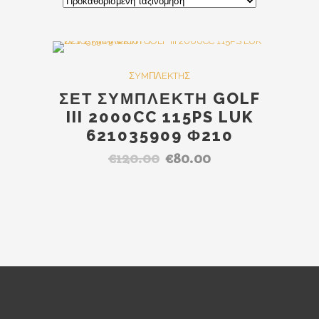
SALE
ΣYMΠΛEKTHΣ
ΣΕΤ ΣΥΜΠΛΕΚΤΗ GOLF
III 2000CC 115PS LUK
621035909 Φ210
€
120.00
€
80.00
Original
Η
price
τρέχουσα
was:
τιμή
€120.00.
είναι:
€80.00.