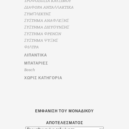
TPOΦOΔOΣIA KAYΣIMOY
ΔIAΦOPA ANTAΛΛAKTIKA
ΣYMΠΛEKTHΣ
ΣYΣTHMA ANAΦΛEΞHΣ
ΣYΣTHMA ΔIEYΘYNΣHΣ
ΣYΣTHMA ΦPENΩN
ΣYΣTHMA ΨYΞHΣ
ΦIΛTPA
ΛΙΠΑΝΤΙΚΆ
ΜΠΑΤΑΡΊΕΣ
Bosch
ΧΩΡΊΣ ΚΑΤΗΓΟΡΊΑ
ΕΜΦΆΝΙΣΗ ΤΟΥ ΜΟΝΑΔΙΚΟΎ
ΑΠΟΤΕΛΈΣΜΑΤΟΣ