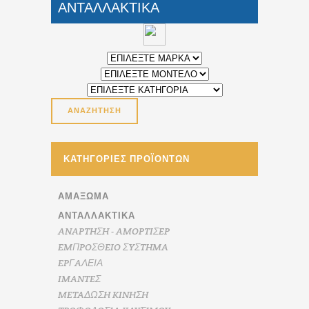
ΑΝΤΑΛΛΑΚΤΙΚΑ
ΚΑΤΗΓΟΡΊΕΣ ΠΡΟΪΌΝΤΩΝ
ΑΜΆΞΩΜΑ
ΑΝΤΑΛΛΑΚΤΙΚΑ
ANAPTHΣH - AMOPTIΣEP
EMΠPOΣΘEIO ΣYΣTHMA
EPΓAΛΕΙΑ
IMANTEΣ
METAΔΩΣH KINHΣH