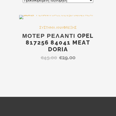
SALE
ΣYΣTHMA ANAΦΛEΞHΣ
ΜΟΤΕΡ ΡΕΛΑΝΤΙ OPEL
817256 84041 MEAT
DORIA
€
45.00
€
29.00
Original
Η
price
τρέχουσα
was:
τιμή
€45.00.
είναι:
€29.00.