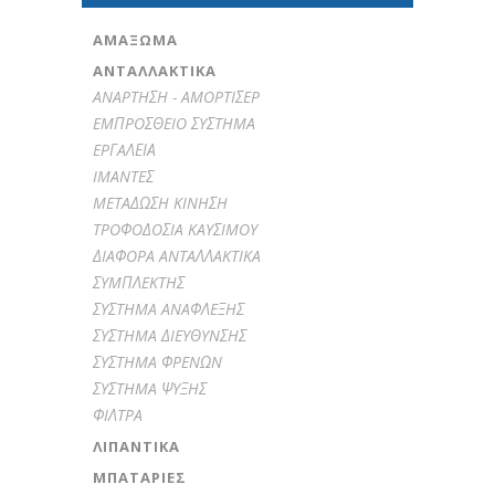
ΑΜΆΞΩΜΑ
ΑΝΤΑΛΛΑΚΤΙΚΑ
ANAPTHΣH - AMOPTIΣEP
EMΠPOΣΘEIO ΣYΣTHMA
EPΓAΛΕΙΑ
IMANTEΣ
METAΔΩΣH KINHΣH
TPOΦOΔOΣIA KAYΣIMOY
ΔIAΦOPA ANTAΛΛAKTIKA
ΣYMΠΛEKTHΣ
ΣYΣTHMA ANAΦΛEΞHΣ
ΣYΣTHMA ΔIEYΘYNΣHΣ
ΣYΣTHMA ΦPENΩN
ΣYΣTHMA ΨYΞHΣ
ΦIΛTPA
ΛΙΠΑΝΤΙΚΆ
ΜΠΑΤΑΡΊΕΣ