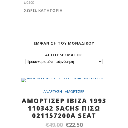
Bosch
ΧΩΡΊΣ ΚΑΤΗΓΟΡΊΑ
ΕΜΦΆΝΙΣΗ ΤΟΥ ΜΟΝΑΔΙΚΟΎ
ΑΠΟΤΕΛΈΣΜΑΤΟΣ
SALE
ANAPTHΣH - AMOPTIΣEP
AMOΡΤΙΣΕΡ ΙΒΙΖΑ 1993
110342 SACHS ΠΙΣΩ
021157200Α SEAT
€
49.00
€
22.50
Original
Η