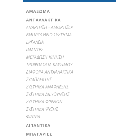
ΑΜΆΞΩΜΑ
ΑΝΤΑΛΛΑΚΤΙΚΑ
ANAPTHΣH - AMOPTIΣEP
EMΠPOΣΘEIO ΣYΣTHMA
EPΓAΛΕΙΑ
IMANTEΣ
METAΔΩΣH KINHΣH
TPOΦOΔOΣIA KAYΣIMOY
ΔIAΦOPA ANTAΛΛAKTIKA
ΣYMΠΛEKTHΣ
ΣYΣTHMA ANAΦΛEΞHΣ
ΣYΣTHMA ΔIEYΘYNΣHΣ
ΣYΣTHMA ΦPENΩN
ΣYΣTHMA ΨYΞHΣ
ΦIΛTPA
ΛΙΠΑΝΤΙΚΆ
ΜΠΑΤΑΡΊΕΣ