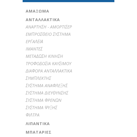
ΑΜΆΞΩΜΑ
ΑΝΤΑΛΛΑΚΤΙΚΑ
ANAPTHΣH - AMOPTIΣEP
EMΠPOΣΘEIO ΣYΣTHMA
EPΓAΛΕΙΑ
IMANTEΣ
METAΔΩΣH KINHΣH
TPOΦOΔOΣIA KAYΣIMOY
ΔIAΦOPA ANTAΛΛAKTIKA
ΣYMΠΛEKTHΣ
ΣYΣTHMA ANAΦΛEΞHΣ
ΣYΣTHMA ΔIEYΘYNΣHΣ
ΣYΣTHMA ΦPENΩN
ΣYΣTHMA ΨYΞHΣ
ΦIΛTPA
ΛΙΠΑΝΤΙΚΆ
ΜΠΑΤΑΡΊΕΣ