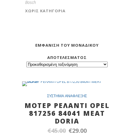
Bosch
ΧΩΡΊΣ ΚΑΤΗΓΟΡΊΑ
ΕΜΦΆΝΙΣΗ ΤΟΥ ΜΟΝΑΔΙΚΟΎ
ΑΠΟΤΕΛΈΣΜΑΤΟΣ
SALE
ΣYΣTHMA ANAΦΛEΞHΣ
ΜΟΤΕΡ ΡΕΛΑΝΤΙ OPEL
817256 84041 MEAT
DORIA
€
45.00
€
29.00
Original
Η