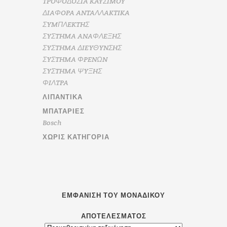
TPOΦOΔOΣIA KAYΣIMOY
ΔIAΦOPA ANTAΛΛAKTIKA
ΣYMΠΛEKTHΣ
ΣYΣTHMA ANAΦΛEΞHΣ
ΣYΣTHMA ΔIEYΘYNΣHΣ
ΣYΣTHMA ΦPENΩN
ΣYΣTHMA ΨYΞHΣ
ΦIΛTPA
ΛΙΠΑΝΤΙΚΆ
ΜΠΑΤΑΡΊΕΣ
Bosch
ΧΩΡΊΣ ΚΑΤΗΓΟΡΊΑ
ΕΜΦΆΝΙΣΗ ΤΟΥ ΜΟΝΑΔΙΚΟΎ
ΑΠΟΤΕΛΈΣΜΑΤΟΣ