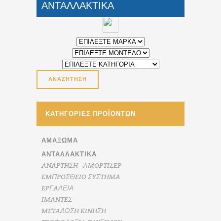
ΑΝΤΑΛΛΑΚΤΙΚΑ
ΚΑΤΗΓΟΡΊΕΣ ΠΡΟΪΌΝΤΩΝ
ΑΜΆΞΩΜΑ
ΑΝΤΑΛΛΑΚΤΙΚΑ
ANAPTHΣH - AMOPTIΣEP
EMΠPOΣΘEIO ΣYΣTHMA
EPΓAΛΕΙΑ
IMANTEΣ
METAΔΩΣH KINHΣH