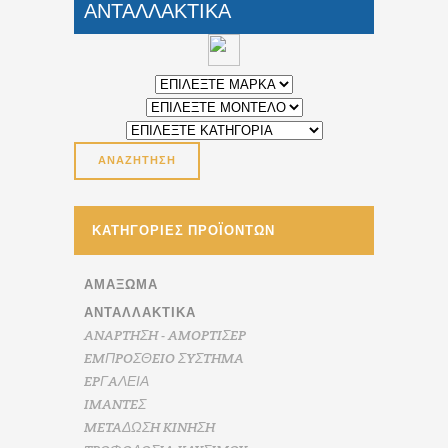
ΑΝΤΑΛΛΑΚΤΙΚΑ
ΚΑΤΗΓΟΡΊΕΣ ΠΡΟΪΌΝΤΩΝ
ΑΜΆΞΩΜΑ
ΑΝΤΑΛΛΑΚΤΙΚΑ
ANAPTHΣH - AMOPTIΣEP
EMΠPOΣΘEIO ΣYΣTHMA
EPΓAΛΕΙΑ
IMANTEΣ
METAΔΩΣH KINHΣH