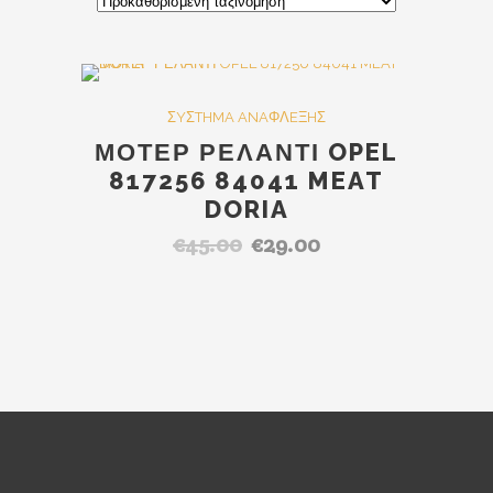
SALE
ΣYΣTHMA ANAΦΛEΞHΣ
ΜΟΤΕΡ ΡΕΛΑΝΤΙ OPEL
817256 84041 MEAT
DORIA
€
45.00
€
29.00
Original
Η
price
τρέχουσα
was:
τιμή
€45.00.
είναι:
€29.00.