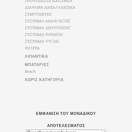
TPOΦOΔOΣIA KAYΣIMOY
ΔIAΦOPA ANTAΛΛAKTIKA
ΣYMΠΛEKTHΣ
ΣYΣTHMA ANAΦΛEΞHΣ
ΣYΣTHMA ΔIEYΘYNΣHΣ
ΣYΣTHMA ΦPENΩN
ΣYΣTHMA ΨYΞHΣ
ΦIΛTPA
ΛΙΠΑΝΤΙΚΆ
ΜΠΑΤΑΡΊΕΣ
Bosch
ΧΩΡΊΣ ΚΑΤΗΓΟΡΊΑ
ΕΜΦΆΝΙΣΗ ΤΟΥ ΜΟΝΑΔΙΚΟΎ
ΑΠΟΤΕΛΈΣΜΑΤΟΣ