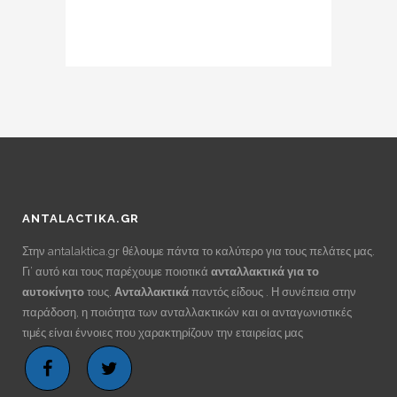
ANTALACTIKA.GR
Στην antalaktica.gr θέλουμε πάντα το καλύτερο για τους πελάτες μας.
Γι’ αυτό και τους παρέχουμε ποιοτικά
ανταλλακτικά για το
αυτοκίνητο
τους.
Ανταλλακτικά
παντός είδους . Η συνέπεια στην
παράδοση, η ποιότητα των ανταλλακτικών και οι ανταγωνιστικές
τιμές είναι έννοιες που χαρακτηρίζουν την εταιρείας μας