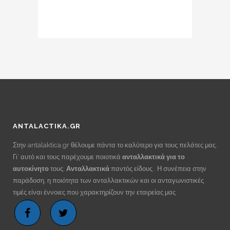
ANTALACTIKA.GR
Στην antalaktica.gr θέλουμε πάντα το καλύτερο για τους πελάτες μας.
Γι’ αυτό και τους παρέχουμε ποιοτικά
ανταλλακτικά για το
αυτοκίνητο
τους.
Ανταλλακτικά
παντός είδους . Η συνέπεια στην
παράδοση, η ποιότητα των ανταλλακτικών και οι ανταγωνιστικές
τιμές είναι έννοιες που χαρακτηρίζουν την εταιρείας μας