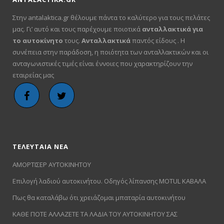
Στην antalaktica.gr θέλουμε πάντα το καλύτερο για τους πελάτες
μας. Γι’ αυτό και τους παρέχουμε ποιοτικά
ανταλλακτικά για
το αυτοκίνητο
τους.
Ανταλλακτικά
παντός είδους . Η
συνέπεια στην παράδοση, η ποιότητα των ανταλλακτικών και οι
ανταγωνιστικές τιμές είναι έννοιες που χαρακτηρίζουν την
εταιρείας μας
ΤΕΛΕΥΤΑΙΑ ΝΕΑ
ΑΜΟΡΤΙΣΕΡ ΑΥΤΟΚΙΝΗΤΟΥ
Επιλογή λαδιού αυτοκινήτου. Οδηγός λίπανσης MOTUL ΚΑΒΑΛΑ
Πως θα καταλάβω ότι χρειάζομαι μπαταρία αυτοκινήτου
ΚΑΘΕ ΠΟΤΕ ΑΛΛΑΖΕΤΕ ΤΑ ΛΑΔΙΑ ΤΟΥ ΑΥΤΟΚΙΝΗΤΟΥ ΣΑΣ