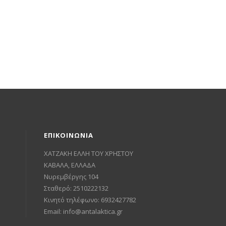
ΕΠΙΚΟΙΝΩΝΙΑ
ΧΑΤΖΑΚΗ ΕΛΛΗ ΤΟΥ ΧΡΗΣΤΟΥ
ΚΑΒΑΛΑ, ΕΛΛΑΔΑ
Νυρεμβέργης 104
Σταθερό: 2510222132
Κινητό τηλέφωνο: 6932427782
Email:
info@antalaktica.gr