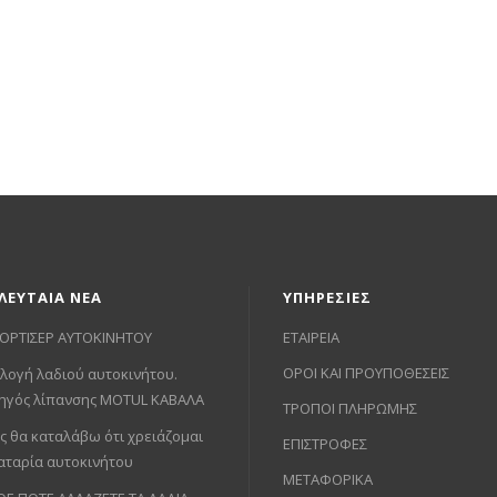
ΛΕΥΤΑΙΑ ΝΕΑ
ΥΠΗΡΕΣΙΕΣ
ΟΡΤΙΣΕΡ ΑΥΤΟΚΙΝΗΤΟΥ
ΕΤΑΙΡΕΙΑ
ΟΡΟΙ ΚΑΙ ΠΡΟΥΠΟΘΕΣΕΙΣ
λογή λαδιού αυτοκινήτου.
ηγός λίπανσης MOTUL ΚΑΒΑΛΑ
ΤΡΟΠΟΙ ΠΛΗΡΩΜΗΣ
ς θα καταλάβω ότι χρειάζομαι
ΕΠΙΣΤΡΟΦΕΣ
αταρία αυτοκινήτου
ΜΕΤΑΦΟΡΙΚΑ