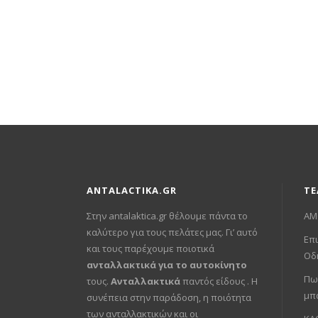
ANTALACTIKA.GR
ΤΕ
Στην antalaktica.gr θέλουμε πάντα το
ΑΜ
καλύτερο για τους πελάτες μας. Γι’ αυτό
Επι
και τους παρέχουμε ποιοτικά
Οδ
ανταλλακτικά για το αυτοκίνητο
Πω
τους.
Ανταλλακτικά
παντός είδους . Η
μπ
συνέπεια στην παράδοση, η ποιότητα
των ανταλλακτικών και οι