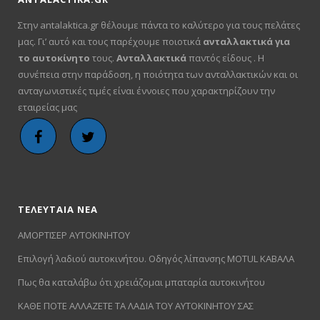
Στην antalaktica.gr θέλουμε πάντα το καλύτερο για τους πελάτες
μας. Γι’ αυτό και τους παρέχουμε ποιοτικά
ανταλλακτικά για
το αυτοκίνητο
τους.
Ανταλλακτικά
παντός είδους . Η
συνέπεια στην παράδοση, η ποιότητα των ανταλλακτικών και οι
ανταγωνιστικές τιμές είναι έννοιες που χαρακτηρίζουν την
εταιρείας μας
ΤΕΛΕΥΤΑΙΑ ΝΕΑ
ΑΜΟΡΤΙΣΕΡ ΑΥΤΟΚΙΝΗΤΟΥ
Επιλογή λαδιού αυτοκινήτου. Οδηγός λίπανσης MOTUL ΚΑΒΑΛΑ
Πως θα καταλάβω ότι χρειάζομαι μπαταρία αυτοκινήτου
ΚΑΘΕ ΠΟΤΕ ΑΛΛΑΖΕΤΕ ΤΑ ΛΑΔΙΑ ΤΟΥ ΑΥΤΟΚΙΝΗΤΟΥ ΣΑΣ