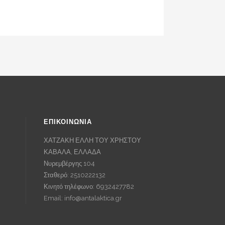
ΕΠΙΚΟΙΝΩΝΙΑ
ΧΑΤΖΑΚΗ ΕΛΛΗ ΤΟΥ ΧΡΗΣΤΟΥ
ΚΑΒΑΛΑ, ΕΛΛΑΔΑ
Νυρεμβέργης 104
Σταθερό: 2510222132
Κινητό τηλέφωνο: 6932427782
Email:
info@antalaktica.gr