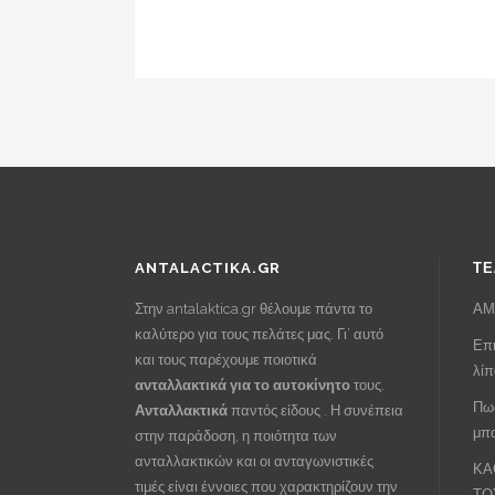
ANTALACTIKA.GR
ΤΕ
Στην antalaktica.gr θέλουμε πάντα το
ΑΜ
καλύτερο για τους πελάτες μας. Γι’ αυτό
Επι
και τους παρέχουμε ποιοτικά
λί
ανταλλακτικά για το αυτοκίνητο
τους.
Πως
Ανταλλακτικά
παντός είδους . Η συνέπεια
μπα
στην παράδοση, η ποιότητα των
ανταλλακτικών και οι ανταγωνιστικές
ΚΑ
τιμές είναι έννοιες που χαρακτηρίζουν την
ΤΟ