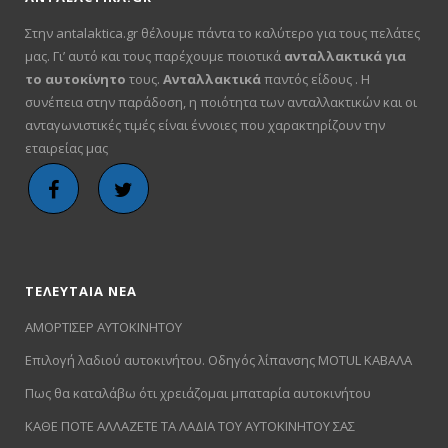
Στην antalaktica.gr θέλουμε πάντα το καλύτερο για τους πελάτες
μας. Γι’ αυτό και τους παρέχουμε ποιοτικά
ανταλλακτικά για
το αυτοκίνητο
τους.
Ανταλλακτικά
παντός είδους . Η
συνέπεια στην παράδοση, η ποιότητα των ανταλλακτικών και οι
ανταγωνιστικές τιμές είναι έννοιες που χαρακτηρίζουν την
εταιρείας μας
ΤΕΛΕΥΤΑΙΑ ΝΕΑ
ΑΜΟΡΤΙΣΕΡ ΑΥΤΟΚΙΝΗΤΟΥ
Επιλογή λαδιού αυτοκινήτου. Οδηγός λίπανσης MOTUL ΚΑΒΑΛΑ
Πως θα καταλάβω ότι χρειάζομαι μπαταρία αυτοκινήτου
ΚΑΘΕ ΠΟΤΕ ΑΛΛΑΖΕΤΕ ΤΑ ΛΑΔΙΑ ΤΟΥ ΑΥΤΟΚΙΝΗΤΟΥ ΣΑΣ