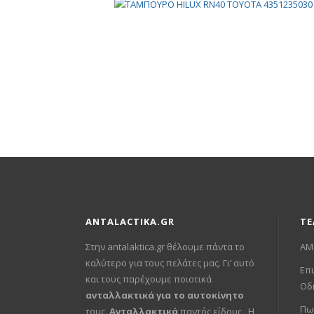
ANTALACTIKA.GR
ΤΕ
Στην antalaktica.gr θέλουμε πάντα το
ΑΜ
καλύτερο για τους πελάτες μας. Γι’ αυτό
Επι
και τους παρέχουμε ποιοτικά
Οδ
ανταλλακτικά για το αυτοκίνητο
Πω
τους.
Ανταλλακτικά
παντός είδους . Η