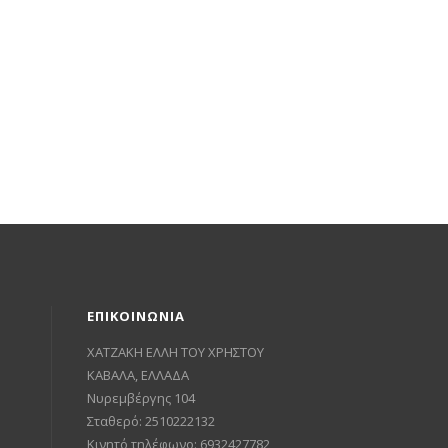
ΕΠΙΚΟΙΝΩΝΙΑ
ΧΑΤΖΑΚΗ ΕΛΛΗ ΤΟΥ ΧΡΗΣΤΟΥ
ΚΑΒΑΛΑ, ΕΛΛΑΔΑ
Νυρεμβέργης 104
Σταθερό: 2510222132
Κινητό τηλέφωνο: 6932427782