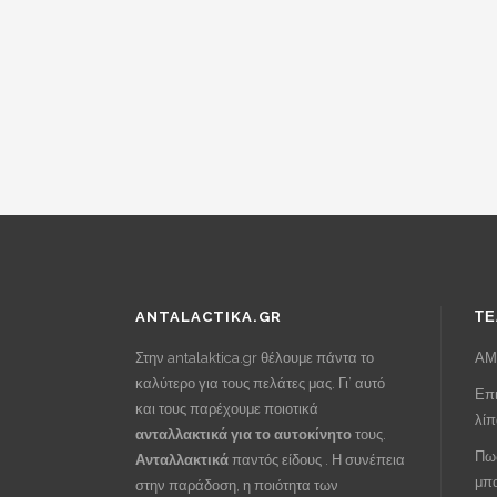
ANTALACTIKA.GR
ΤΕ
Στην antalaktica.gr θέλουμε πάντα το
ΑΜ
καλύτερο για τους πελάτες μας. Γι’ αυτό
Επι
και τους παρέχουμε ποιοτικά
λί
ανταλλακτικά για το αυτοκίνητο
τους.
Πως
Ανταλλακτικά
παντός είδους . Η συνέπεια
μπα
στην παράδοση, η ποιότητα των