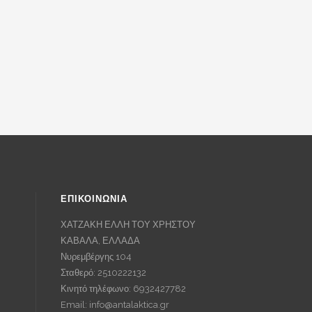
ΕΠΙΚΟΙΝΩΝΙΑ
ΧΑΤΖΑΚΗ ΕΛΛΗ ΤΟΥ ΧΡΗΣΤΟΥ
ΚΑΒΑΛΑ, ΕΛΛΑΔΑ
Νυρεμβέργης 104
Σταθερό: 2510222132
Κινητό τηλέφωνο: 6932427782
Email:
info@antalaktica.gr