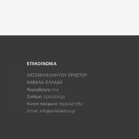
ΕΠΙΚΟΙΝΩΝΙΑ
ΧΑΤΖΑΚΗ ΕΛΛΗ ΤΟΥ ΧΡΗΣΤΟΥ
ΚΑΒΑΛΑ, ΕΛΛΑΔΑ
Νυρεμβέργης 104
Σταθερό: 2510222132
Κινητό τηλέφωνο: 6932427782
Email:
info@antalaktica.gr