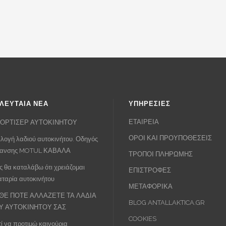
ΛΕΥΤΑΙΑ ΝΕΑ
ΥΠΗΡΕΣΙΕΣ
ΕΤΑΙΡΕΙΑ
ΟΡΤΙΣΕΡ ΑΥΤΟΚΙΝΗΤΟΥ
ΟΡΟΙ ΚΑΙ ΠΡΟΥΠΟΘΕΣΕΙΣ
λογή λαδιού αυτοκινήτου. Οδηγός
πανσης MOTUL ΚΑΒΑΛΑ
ΤΡΟΠΟΙ ΠΛΗΡΩΜΗΣ
 θα καταλάβω ότι χρειάζομαι
ΕΠΙΣΤΡΟΦΕΣ
ταρία αυτοκινήτου
ΜΕΤΑΦΟΡΙΚΑ
ΘΕ ΠΟΤΕ ΑΛΛΑΖΕΤΕ ΤΑ ΛΑΔΙΑ
BLOG ANTALLAKTICA.GR
Υ ΑΥΤΟΚΙΝΗΤΟΥ ΣΑΣ
COOKIES
τί να προτιμώ καινούρια