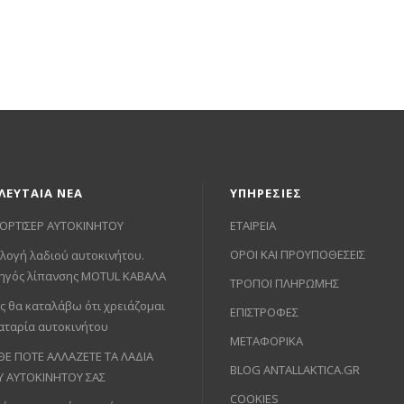
ΛΕΥΤΑΙΑ ΝΕΑ
ΥΠΗΡΕΣΙΕΣ
ΟΡΤΙΣΕΡ ΑΥΤΟΚΙΝΗΤΟΥ
ΕΤΑΙΡΕΙΑ
ΟΡΟΙ ΚΑΙ ΠΡΟΥΠΟΘΕΣΕΙΣ
λογή λαδιού αυτοκινήτου.
ηγός λίπανσης MOTUL ΚΑΒΑΛΑ
ΤΡΟΠΟΙ ΠΛΗΡΩΜΗΣ
ς θα καταλάβω ότι χρειάζομαι
ΕΠΙΣΤΡΟΦΕΣ
αταρία αυτοκινήτου
ΜΕΤΑΦΟΡΙΚΑ
ΘΕ ΠΟΤΕ ΑΛΛΑΖΕΤΕ ΤΑ ΛΑΔΙΑ
BLOG ANTALLAKTICA.GR
Υ ΑΥΤΟΚΙΝΗΤΟΥ ΣΑΣ
COOKIES