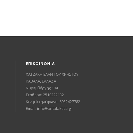
ΕΠΙΚΟΙΝΩΝΙΑ
ΧΑΤΖΑΚΗ ΕΛΛΗ ΤΟΥ ΧΡΗΣΤΟΥ
ΚΑΒΑΛΑ, ΕΛΛΑΔΑ
Νυρεμβέργης 104
Σταθερό: 2510222132
Κινητό τηλέφωνο: 6932427782
Email:
info@antalaktica.gr