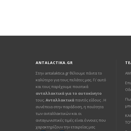
price
τρέχουσα
was:
τιμή
€88.00.
είναι:
€49.00.
ANTALACTIKA.GR
ΤΕ
Στην antalaktica.gr θέλουμε πάντα το
ΑΜ
καλύτερο για τους πελάτες μας. Γι’ αυτό
Επι
και τους παρέχουμε ποιοτικά
Οδ
ανταλλακτικά για το αυτοκίνητο
Πω
τους.
Ανταλλακτικά
παντός είδους . Η
μπ
συνέπεια στην παράδοση, η ποιότητα
των ανταλλακτικών και οι
ΚΑ
ανταγωνιστικές τιμές είναι έννοιες που
ΤΟ
χαρακτηρίζουν την εταιρείας μας