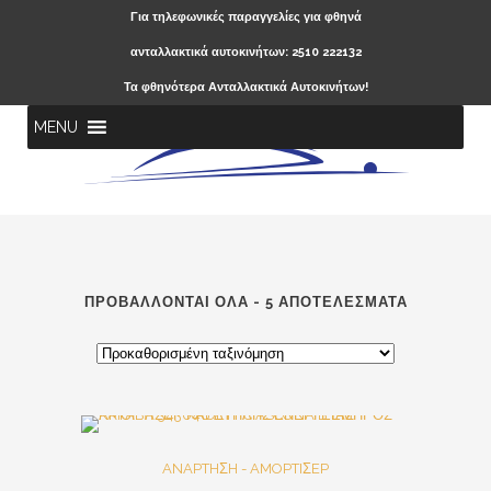
Για τηλεφωνικές παραγγελίες για φθηνά
ανταλλακτικά αυτοκινήτων: 2510 222132
Τα φθηνότερα Ανταλλακτικά Αυτοκινήτων!
MENU
ΠΡΟΒΆΛΛΟΝΤΑΙ ΌΛΑ - 5 ΑΠΟΤΕΛΈΣΜΑΤΑ
Out Of Stock
SALE
ANAPTHΣH - AMOPTIΣEP