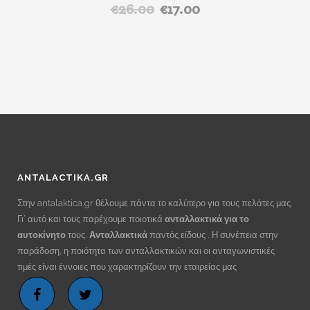
€
26.00
€
17.00
Original
Η
price
τρέχουσα
was:
τιμή
€26.00.
είναι:
€17.00.
ANTALACTIKA.GR
Στην antalaktica.gr θέλουμε πάντα το καλύτερο για τους πελάτες μας.
Γι’ αυτό και τους παρέχουμε ποιοτικά
ανταλλακτικά για το
αυτοκίνητο
τους.
Ανταλλακτικά
παντός είδους . Η συνέπεια στην
παράδοση, η ποιότητα των ανταλλακτικών και οι ανταγωνιστικές
τιμές είναι έννοιες που χαρακτηρίζουν την εταιρείας μας