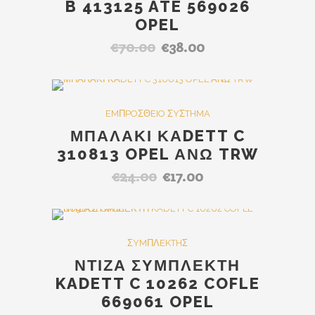
B 413125 ATE 569026
OPEL
€
70.00
€
38.00
Original
Η
price
τρέχουσα
was:
τιμή
€70.00.
είναι:
SALE
EMΠPOΣΘEIO ΣYΣTHMA
€38.00.
ΜΠΑΛΑΚΙ ΚΑDETT C
310813 OPEL ΑΝΩ TRW
€
24.00
€
17.00
Original
Η
price
τρέχουσα
was:
τιμή
€24.00.
είναι:
SALE
ΣYMΠΛEKTHΣ
€17.00.
ΝΤΙΖΑ ΣΥΜΠΛΕΚΤΗ
KADETT C 10262 COFLE
669061 OPEL