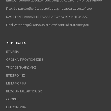
Επιλογή λαδιού αυτοκινήτου. Οδηγός λίπανσης MOTUL ΚΑΒΑΛΑ
Πως θα καταλάβω ότι χρειάζομαι μπαταρία αυτοκινήτου
ΚΑΘΕ ΠΟΤΕ ΑΛΛΑΖΕΤΕ ΤΑ ΛΑΔΙΑ ΤΟΥ ΑΥΤΟΚΙΝΗΤΟΥ ΣΑΣ
Γιατί να προτιμώ καινούρια ανταλλακτικά αυτοκινήτου
ΥΠΗΡΕΣΙΕΣ
ΕΤΑΙΡΕΙΑ
ΟΡΟΙ ΚΑΙ ΠΡΟΥΠΟΘΕΣΕΙΣ
ΤΡΟΠΟΙ ΠΛΗΡΩΜΗΣ
ΕΠΙΣΤΡΟΦΕΣ
ΜΕΤΑΦΟΡΙΚΑ
BLOG ANTALLAKTICA.GR
COOKIES
ΕΠΙΚΟΙΝΩΝΙΑ