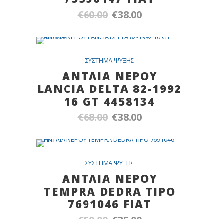
€
60.00
€
38.00
Original
Η
price
τρέχουσα
was:
τιμή
€60.00.
είναι:
Out Of Stock
SALE
ΣYΣTHMA ΨYΞHΣ
€38.00.
ANTΛΙΑ ΝΕΡΟΥ
LANCIA DELTA 82-1992
16 GT 4458134
€
68.00
€
38.00
Original
Η
price
τρέχουσα
was:
τιμή
€68.00.
είναι:
SALE
ΣYΣTHMA ΨYΞHΣ
€38.00.
ANTΛΙΑ ΝΕΡΟΥ
ΤΕΜPRA DEDRA TIPO
7691046 FIAT