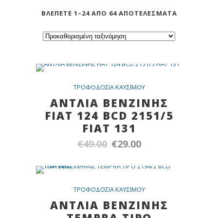
ΒΛΈΠΕΤΕ 1–24 ΑΠΌ 64 ΑΠΟΤΕΛΈΣΜΑΤΑ
Out Of Stock
SALE
TPOΦOΔOΣIA KAYΣIMOY
ANTΛΙΑ ΒΕΝΖΙΝΗΣ
FIAT 124 BCD 2151/5
FIAT 131
€
49.00
€
29.00
Original
Η
price
τρέχουσα
was:
τιμή
€49.00.
είναι:
SALE
TPOΦOΔOΣIA KAYΣIMOY
€29.00.
ANTΛΙΑ ΒΕΝΖΙΝΗΣ
ΤΕMPRA TIPO