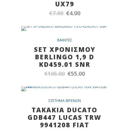
UX79
€
7.00
€
4.00
Original
Η
price
τρέχουσα
was:
τιμή
€7.00.
είναι:
SALE
IMANTEΣ
€4.00.
SET ΧΡΟΝΙΣΜΟΥ
BERLINGO 1,9 D
KD459.01 SNR
€
105.00
€
55.00
Original
Η
price
τρέχουσα
was:
τιμή
€105.00.
είναι:
SALE
ΣYΣTHMA ΦPENΩN
€55.00.
TAKAKIA DUCATO
GDB447 LUCAS TRW
9941208 FIAT