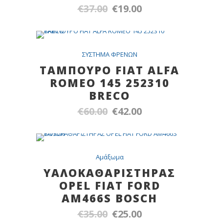
€
37.00
€
19.00
Original
Η
price
τρέχουσα
was:
τιμή
€37.00.
είναι:
SALE
ΣYΣTHMA ΦPENΩN
€19.00.
TAMΠΟΥΡΟ FIAT ALFA
ROMEO 145 252310
BRECO
€
60.00
€
42.00
Original
Η
price
τρέχουσα
was:
τιμή
€60.00.
είναι:
SALE
Αμάξωμα
€42.00.
YAΛΟΚΑΘΑΡΙΣΤΗΡΑΣ
ΟPEL FIAT FORD
AM466S BOSCH
€
35.00
€
25.00
Original
Η