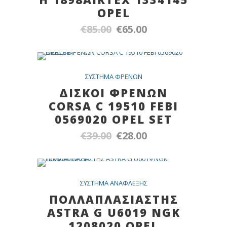
OPEL
€
85.00
€
65.00
Original
Η
price
τρέχουσα
was:
τιμή
€85.00.
είναι:
SALE
ΣYΣTHMA ΦPENΩN
€65.00.
ΔΙΣΚΟΙ ΦΡΕΝΩΝ
CORSA C 19510 FEBI
0569020 OPEL SET
€
39.00
€
28.00
Original
Η
price
τρέχουσα
was:
τιμή
€39.00.
είναι:
SALE
ΣYΣTHMA ANAΦΛEΞHΣ
€28.00.
ΠΟΛΛΑΠΛΑΣΙΑΣΤΗΣ
ASTRA G U6019 NGK
1208020 OPEL