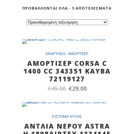
ΠΡΟΒΆΛΛΟΝΤΑΙ ΌΛΑ - 5 ΑΠΟΤΕΛΈΣΜΑΤΑ
SALE
ANAPTHΣH - AMOPTIΣEP
ΑΜΟΡΤΙΣΕΡ CORSA C
1400 CC 343351 KAYBA
72119127
€
45.00
€
29.00
Original
Η
price
τρέχουσα
was:
τιμή
€45.00.
είναι:
SALE
ΣYΣTHMA ΨYΞHΣ
€29.00.
ΑΝΤΛΙΑ ΝΕΡΟΥ ASTRA
H 1898AIRTEX 1334145