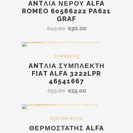
ANTΛΙΑ ΝΕΡΟΥ ALFA
ROMEO 60586222 PA621
GRAF
€
45.00
€
30.00
Original
Η
price
τρέχουσα
was:
τιμή
€45.00.
είναι:
Out Of Stock
SALE
ΣYMΠΛEKTHΣ
€30.00.
ANTΛΙΑ ΣΥΜΠΛΕΚΤΗ
FIAT ALFA 3222LPR
46541667
€
35.00
€
25.00
Original
Η
price
τρέχουσα
was:
τιμή
€35.00.
είναι:
SALE
ΣYΣTHMA ΨYΞHΣ
€25.00.
ΘΕΡΜΟΣΤΑΤΗΣ ALFA