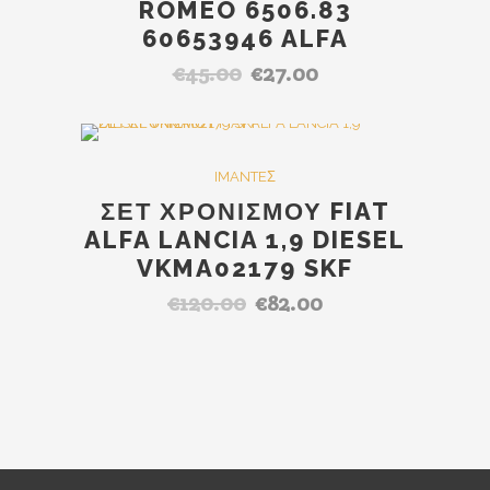
ROMEO 6506.83
60653946 ALFA
€
45.00
€
27.00
Original
Η
price
τρέχουσα
was:
τιμή
€45.00.
είναι:
SALE
IMANTEΣ
€27.00.
ΣΕΤ ΧΡΟΝΙΣΜΟΥ FIAT
ALFA LANCIA 1,9 DIESEL
VKMA02179 SKF
€
120.00
€
82.00
Original
Η
price
τρέχουσα
was:
τιμή
€120.00.
είναι:
€82.00.