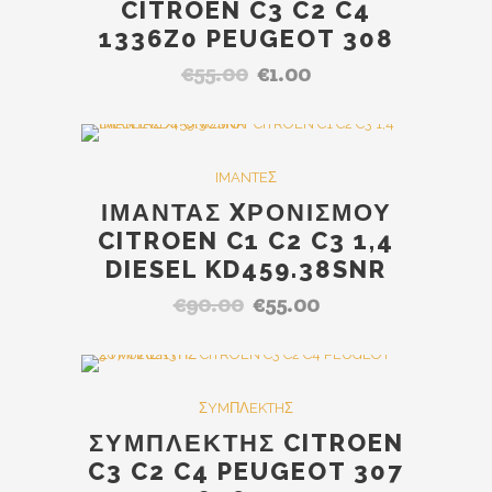
CITROEN C3 C2 C4
1336Z0 PEUGEOT 308
€
55.00
€
1.00
Original
Η
price
τρέχουσα
was:
τιμή
€55.00.
είναι:
SALE
IMANTEΣ
€1.00.
ΙΜΑΝΤΑΣ XΡΟΝΙΣΜΟΥ
CITROEN C1 C2 C3 1,4
DIESEL KD459.38SNR
€
90.00
€
55.00
Original
Η
price
τρέχουσα
was:
τιμή
€90.00.
είναι:
Out Of Stock
SALE
ΣYMΠΛEKTHΣ
€55.00.
ΣΥΜΠΛΕΚΤΗΣ CITROEN
C3 C2 C4 PEUGEOT 307