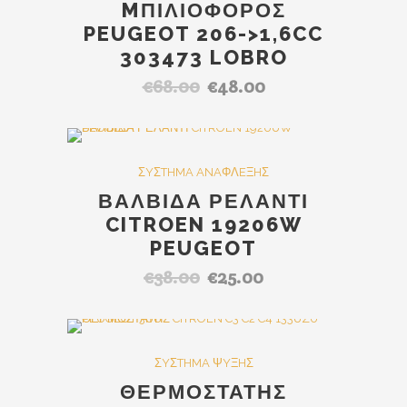
MΠΙΛΙΟΦΟΡΟΣ
PEUGEOT 206->1,6CC
303473 LOBRO
€
68.00
€
48.00
Original
Η
price
τρέχουσα
was:
τιμή
€68.00.
είναι:
SALE
ΣYΣTHMA ANAΦΛEΞHΣ
€48.00.
ΒΑΛΒΙΔΑ ΡΕΛΑΝΤΙ
CITROEN 19206W
PEUGEOT
€
38.00
€
25.00
Original
Η
price
τρέχουσα
was:
τιμή
€38.00.
είναι:
Out Of Stock
SALE
ΣYΣTHMA ΨYΞHΣ
€25.00.
ΘΕΡΜΟΣΤΑΤΗΣ