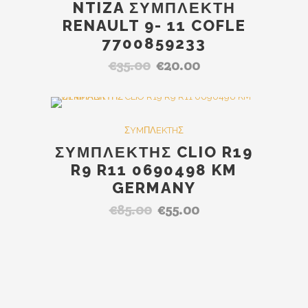
NTIZA ΣΥΜΠΛΕΚΤΗ
RENAULT 9- 11 COFLE
7700859233
€
35.00
€
20.00
Original
Η
price
τρέχουσα
was:
τιμή
€35.00.
είναι:
Out Of Stock
SALE
ΣYMΠΛEKTHΣ
€20.00.
ΣΥΜΠΛΕΚΤΗΣ CLIO R19
R9 R11 0690498 KM
GERMANY
€
85.00
€
55.00
Original
Η
price
τρέχουσα
was:
τιμή
€85.00.
είναι:
€55.00.