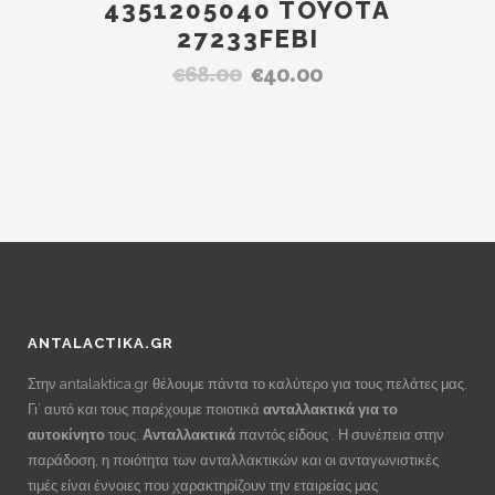
4351205040 TOYOTA
27233FEBI
€
68.00
€
40.00
Original
Η
price
τρέχουσα
was:
τιμή
€68.00.
είναι:
€40.00.
ANTALACTIKA.GR
Στην antalaktica.gr θέλουμε πάντα το καλύτερο για τους πελάτες μας.
Γι’ αυτό και τους παρέχουμε ποιοτικά
ανταλλακτικά για το
αυτοκίνητο
τους.
Ανταλλακτικά
παντός είδους . Η συνέπεια στην
παράδοση, η ποιότητα των ανταλλακτικών και οι ανταγωνιστικές
τιμές είναι έννοιες που χαρακτηρίζουν την εταιρείας μας