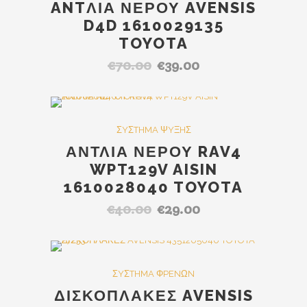
ANTΛΙΑ ΝΕΡΟΥ AVENSIS
D4D 1610029135
TOYOTA
€
70.00
€
39.00
Original
Η
price
τρέχουσα
was:
τιμή
€70.00.
είναι:
SALE
ΣYΣTHMA ΨYΞHΣ
€39.00.
ΑΝΤΛΙΑ ΝΕΡΟΥ RAV4
WPT129V AISIN
1610028040 TOYOTA
€
40.00
€
29.00
Original
Η
price
τρέχουσα
was:
τιμή
€40.00.
είναι:
Out Of Stock
SALE
ΣYΣTHMA ΦPENΩN
€29.00.
ΔΙΣΚΟΠΛΑΚΕΣ AVENSIS