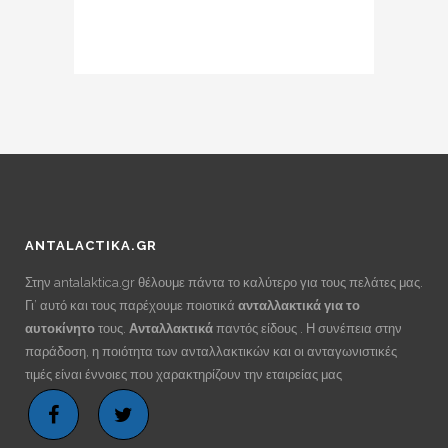
ANTALACTIKA.GR
Στην antalaktica.gr θέλουμε πάντα το καλύτερο για τους πελάτες μας.
Γι’ αυτό και τους παρέχουμε ποιοτικά
ανταλλακτικά για το
αυτοκίνητο
τους.
Ανταλλακτικά
παντός είδους . Η συνέπεια στην
παράδοση, η ποιότητα των ανταλλακτικών και οι ανταγωνιστικές
τιμές είναι έννοιες που χαρακτηρίζουν την εταιρείας μας