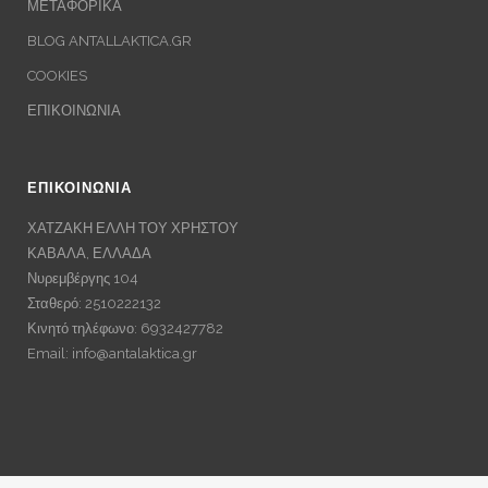
ΜΕΤΑΦΟΡΙΚΑ
BLOG ANTALLAKTICA.GR
COOKIES
ΕΠΙΚΟΙΝΩΝΙΑ
ΕΠΙΚΟΙΝΩΝΙΑ
ΧΑΤΖΑΚΗ ΕΛΛΗ ΤΟΥ ΧΡΗΣΤΟΥ
ΚΑΒΑΛΑ, ΕΛΛΑΔΑ
Νυρεμβέργης 104
Σταθερό: 2510222132
Κινητό τηλέφωνο: 6932427782
Email:
info@antalaktica.gr