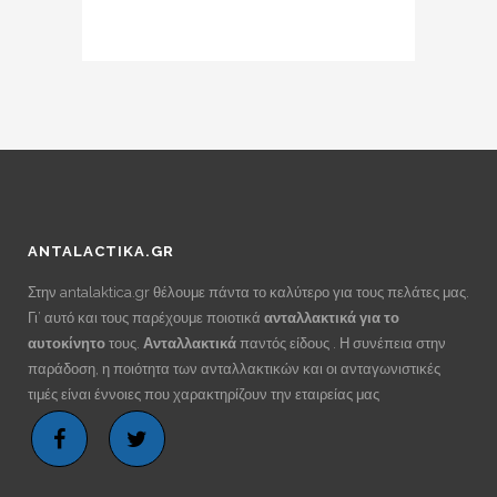
ANTALACTIKA.GR
Στην antalaktica.gr θέλουμε πάντα το καλύτερο για τους πελάτες μας.
Γι’ αυτό και τους παρέχουμε ποιοτικά
ανταλλακτικά για το
αυτοκίνητο
τους.
Ανταλλακτικά
παντός είδους . Η συνέπεια στην
παράδοση, η ποιότητα των ανταλλακτικών και οι ανταγωνιστικές
τιμές είναι έννοιες που χαρακτηρίζουν την εταιρείας μας